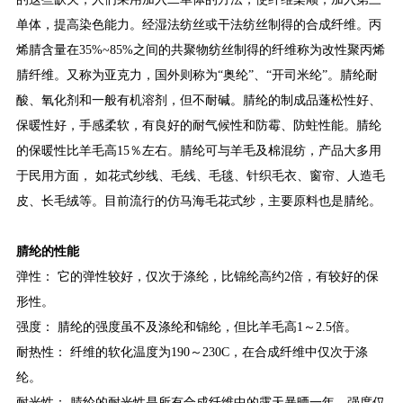
单体，提高染色能力。经湿法纺丝或干法纺丝制得的合成纤维。丙
烯腈含量在35%~85%之间的共聚物纺丝制得的纤维称为改性聚丙烯
腈纤维。又称为亚克力，国外则称为“奥纶”、“开司米纶”。腈纶耐
酸、氧化剂和一般有机溶剂，但不耐碱。腈纶的制成品蓬松性好、
保暖性好，手感柔软，有良好的耐气候性和防霉、防蛀性能。腈纶
的保暖性比羊毛高15％左右。腈纶可与羊毛及棉混纺，产品大多用
于民用方面， 如花式纱线、毛线、毛毯、针织毛衣、窗帘、人造毛
皮、长毛绒等。目前流行的仿马海毛花式纱，主要原料也是腈纶。
腈纶的性能
弹性： 它的弹性较好，仅次于涤纶，比锦纶高约2倍，有较好的保
形性。
强度： 腈纶的强度虽不及涤纶和锦纶，但比羊毛高1～2.5倍。
耐热性： 纤维的软化温度为190～230C，在合成纤维中仅次于涤
纶。
耐光性： 腈纶的耐光性是所有合成纤维中的露天暴晒一年，强度仅